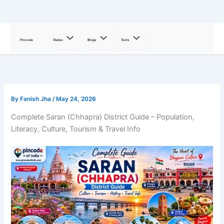
Skip
to
Pincode
States
Blogs
Tools
content
By
Fanish Jha
/
May 24, 2026
Complete Saran (Chhapra) District Guide – Population,
Literacy, Culture, Tourism & Travel Info