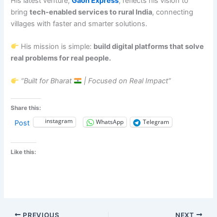
His latest venture,
Gaon Express
, reflects his vision to
bring
tech-enabled services to rural India
, connecting
villages with faster and smarter solutions.
His mission is simple:
build digital platforms that solve
real problems for real people.
“Built for Bharat
| Focused on Real Impact”
Share this:
instagram
WhatsApp
Telegram
Post
Like this:
PREVIOUS
NEXT