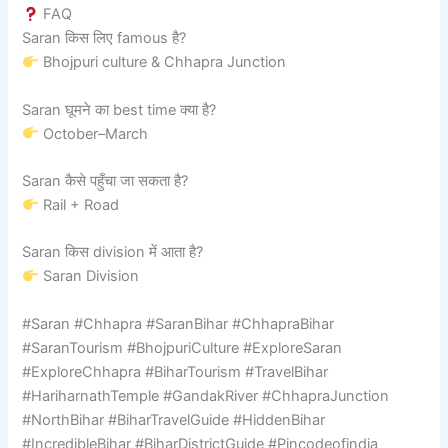
FAQ
Saran किस लिए famous है?
Bhojpuri culture & Chhapra Junction
Saran घूमने का best time क्या है?
October–March
Saran कैसे पहुँचा जा सकता है?
Rail + Road
Saran किस division में आता है?
Saran Division
#Saran #Chhapra #SaranBihar #ChhapraBihar
#SaranTourism #BhojpuriCulture #ExploreSaran
#ExploreChhapra #BiharTourism #TravelBihar
#HariharnathTemple #GandakRiver #ChhapraJunction
#NorthBihar #BiharTravelGuide #HiddenBihar
#IncredibleBihar #BiharDistrictGuide #Pincodeofindia