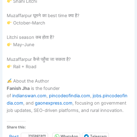
Shahi Litchi
Muzaffarpur घूमने का best time क्या है?
October–March
Litchi season कब होता है?
May–June
Muzaffarpur कैसे पहुँचा जा सकता है?
Rail + Road
About the Author
Fanish Jha
is the founder
of
indianswan.com
,
pincodeofindia.com
,
jobs.pincodeofin
dia.com
, and
gaonexpress.com
, focusing on government
job updates, SEO-driven platforms, and rural innovation.
Share this:
instagram
WhatsApp
Telegram
Post