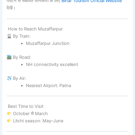
पर्यटन से संबंधित जानकारी के लिए
Bihar Tourism Official Website
देखें।
How to Reach Muzaffarpur
By Train:
Muzaffarpur Junction
By Road:
NH connectivity excellent
By Air:
Nearest Airport: Patna
Best Time to Visit
October से March
Litchi season: May–June