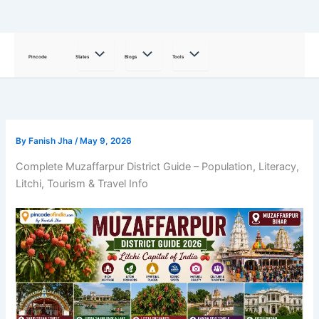
Skip
to
Pincode
States
Blogs
Tools
content
By
Fanish Jha
/
May 9, 2026
Complete Muzaffarpur District Guide – Population, Literacy,
Litchi, Tourism & Travel Info